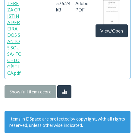
TERE
576.24
Adobe
ZA CR
kB
PDF
ISTIN
A PER
EIRA
View/Open
DOS S
ANTO
S SOU
SA- TC
C - LO
GÍSTI
CA.pdf
Show full item record
Items in DSpace are protected by copyright, with all rights
reserved, unless otherwise indicated.