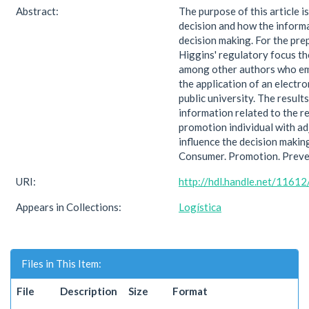
Abstract:
The purpose of this article 
decision and how the informa
decision making. For the prep
Higgins' regulatory focus th
among other authors who emp
the application of an electro
public university. The result
information related to the re
promotion individual with a
influence the decision maki
Consumer. Promotion. Preve
URI:
http://hdl.handle.net/1161
Appears in Collections:
Logística
Files in This Item:
File
Description
Size
Format