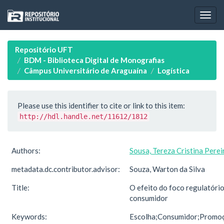
Skip
navigation
Repositório UFT
BDM - Biblioteca Digital de Monografias
Câmpus Universitário de Araguaína
Logística
Please use this identifier to cite or link to this item:
http://hdl.handle.net/11612/1812
Authors:
Sousa, Tereza Cristina Perei
metadata.dc.contributor.advisor:
Souza, Warton da Silva
Title:
O efeito do foco regulatóri
consumidor
Keywords:
Escolha;Consumidor;Promoç