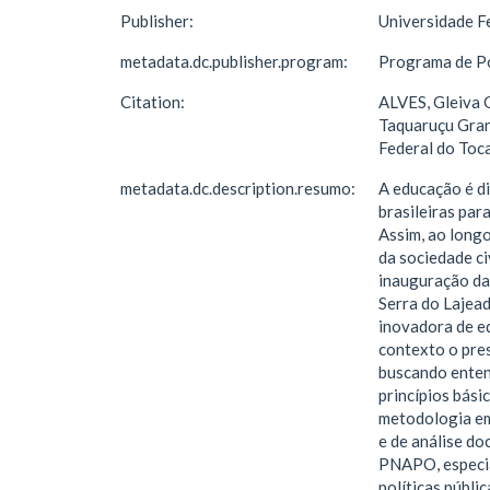
Publisher:
Universidade F
metadata.dc.publisher.program:
Programa de Pó
Citation:
ALVES, Gleiva 
Taquaruçu Gran
Federal do Toc
metadata.dc.description.resumo:
A educação é di
brasileiras par
Assim, ao longo
da sociedade ci
inauguração da
Serra do Lajead
inovadora de e
contexto o pres
buscando enten
princípios bás
metodologia em
e de análise do
PNAPO, especia
políticas públic