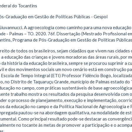
ederal do Tocantins
s-Graduação em Gestão de Políticas Públicas - Gespol
Giuvannucci. A agroecologia como caminho para uma nova educação
de - Palmas – TO. 2020. 76f. Dissertação (Mestrado Profissional em
antins, Programa de Pós-Graduação em Gestão de Políticas Públicas
reito de todos os brasileiros, sejam cidadãos que vivem nas cidades 
a a educação das crianças e jovens moradoras das áreas rurais, por 
 da história da educação brasileira, sempre se procurou suprimir a 
vil e dos movimentos sociais um novo cenário está em construção pa
 Escola de Tempo Integral (ETI) Professor Fidêncio Bogo, localizad
o, no Distrito de Taquaruçu Grande, município de Palmas estado do 
ducação no campo, com práticas sustentáveis de base agroecológica
ente trabalho mostra os resultados da pesquisa desenvolvida com o 
der o processo de planejamento, execução e implementação, ocorrid
icos da educação no campo e da Política Nacional de Agroecologia 
pregada pautou-se na abordagem qualitativa, na modalidade de estu
cumental. Como principal resultado pode-se destacar as convergência
lmente no tocante às metas de promover a participação e o acomp
as.