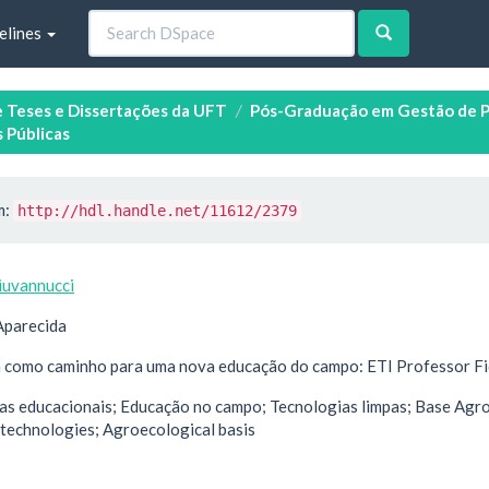
elines
e Teses e Dissertações da UFT
Pós-Graduação em Gestão de Pol
 Públicas
m:
http://hdl.handle.net/11612/2379
iuvannucci
Aparecida
 como caminho para uma nova educação do campo: ETI Professor Fi
cas educacionais; Educação no campo; Tecnologias limpas; Base Agroe
n technologies; Agroecological basis