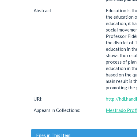
Abstract:
Education is the
the education o
education, it h
social movement
Professor Fidên
the district of
education in th
shows the resul
process of plan
education in t
based on the qu
main result is 
promoting the p
URI:
http://hdl.han
Appears in Collections:
Mestrado Profi
Files in This Item: