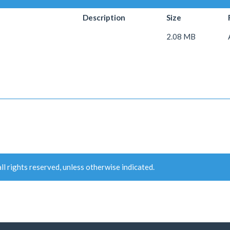
Description
Size
2.08 MB
ll rights reserved, unless otherwise indicated.