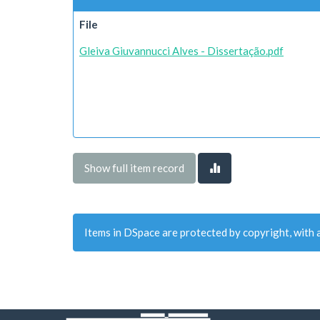
File
Gleiva Giuvannucci Alves - Dissertação.pdf
Show full item record
Items in DSpace are protected by copyright, with a