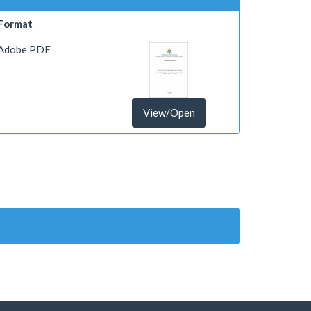
Format
Adobe PDF
View/Open