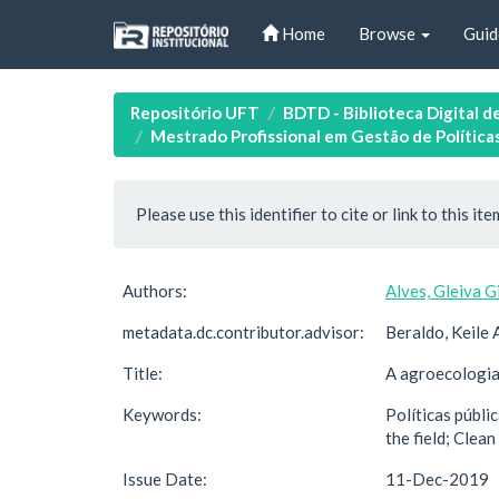
Skip
Home
Browse
Guid
navigation
Repositório UFT
BDTD - Biblioteca Digital d
Mestrado Profissional em Gestão de Políticas
Please use this identifier to cite or link to this ite
Authors:
Alves, Gleiva G
metadata.dc.contributor.advisor:
Beraldo, Keile 
Title:
A agroecologia
Keywords:
Políticas públi
the field; Clea
Issue Date:
11-Dec-2019