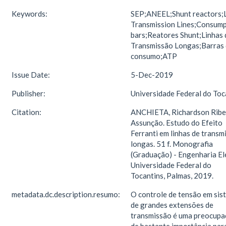
Keywords:
SEP;ANEEL;Shunt reactors;
Transmission Lines;Consump
bars;Reatores Shunt;Linhas 
Transmissão Longas;Barras
consumo;ATP
Issue Date:
5-Dec-2019
Publisher:
Universidade Federal do Toc
Citation:
ANCHIETA, Richardson Ribe
Assunção. Estudo do Efeito
Ferranti em linhas de transm
longas. 51 f. Monografia
(Graduação) - Engenharia Elé
Universidade Federal do
Tocantins, Palmas, 2019.
metadata.dc.description.resumo:
O controle de tensão em sis
de grandes extensões de
transmissão é uma preocup