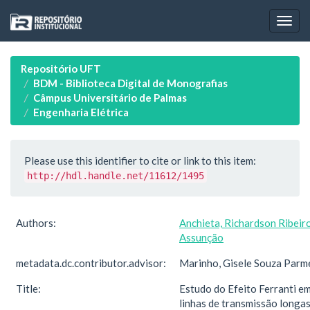
Skip
navigation
Repositório UFT
BDM - Biblioteca Digital de Monografias
Câmpus Universitário de Palmas
Engenharia Elétrica
Please use this identifier to cite or link to this item:
http://hdl.handle.net/11612/1495
Authors:
Anchieta, Richardson Ribeir
Assunção
metadata.dc.contributor.advisor:
Marinho, Gisele Souza Parm
Title:
Estudo do Efeito Ferranti e
linhas de transmissão longa