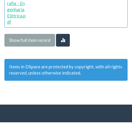
rafia - En
genharia
Elétrica.p
df
Show full item record
Items in DSpace are protected by copyright, with all rights
reserved, unless otherwise indicated.