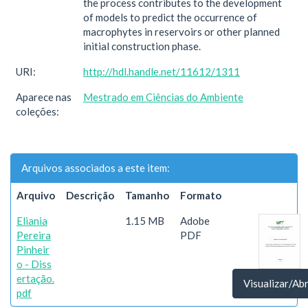
the process contributes to the development
of models to predict the occurrence of
macrophytes in reservoirs or other planned
initial construction phase.
URI:
http://hdl.handle.net/11612/1311
Aparece nas
Mestrado em Ciências do Ambiente
coleções:
Arquivos associados a este item:
Arquivo
Descrição
Tamanho
Formato
Eliania
1.15 MB
Adobe
Pereira
PDF
Pinheir
o - Diss
ertação.
Visualizar/Abr
pdf