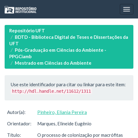
Skip
navigation
Repositório UFT
BDTD - Biblioteca Digital de Teses e Dissertações da
UFT
Pós-Graduação em Ciências do Ambiente -
PPGCiamb
Mestrado em Ciências do Ambiente
Use este identificador para citar ou linkar para este item:
http://hdl.handle.net/11612/1311
Autor(a):
Pinheiro, Eliania Pereira
Orientador:
Marques, Elineide Eugênio
Título:
O processo de colonização por macrófitas