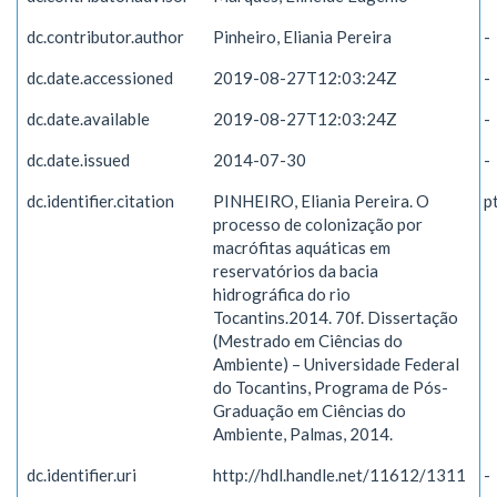
dc.contributor.author
Pinheiro, Eliania Pereira
-
dc.date.accessioned
2019-08-27T12:03:24Z
-
dc.date.available
2019-08-27T12:03:24Z
-
dc.date.issued
2014-07-30
-
dc.identifier.citation
PINHEIRO, Eliania Pereira. O
p
processo de colonização por
macrófitas aquáticas em
reservatórios da bacia
hidrográfica do rio
Tocantins.2014. 70f. Dissertação
(Mestrado em Ciências do
Ambiente) – Universidade Federal
do Tocantins, Programa de Pós-
Graduação em Ciências do
Ambiente, Palmas, 2014.
dc.identifier.uri
http://hdl.handle.net/11612/1311
-