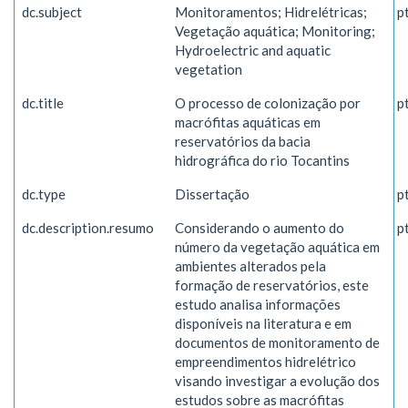
dc.subject
Monitoramentos; Hidrelétricas;
p
Vegetação aquática; Monitoring;
Hydroelectric and aquatic
vegetation
dc.title
O processo de colonização por
p
macrófitas aquáticas em
reservatórios da bacia
hidrográfica do rio Tocantins
dc.type
Dissertação
p
dc.description.resumo
Considerando o aumento do
p
número da vegetação aquática em
ambientes alterados pela
formação de reservatórios, este
estudo analisa informações
disponíveis na literatura e em
documentos de monitoramento de
empreendimentos hidrelétrico
visando investigar a evolução dos
estudos sobre as macrófitas