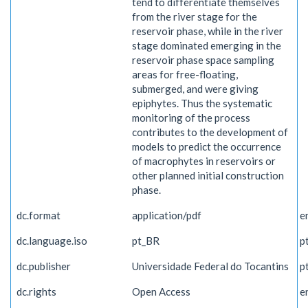
tend to differentiate themselves
from the river stage for the
reservoir phase, while in the river
stage dominated emerging in the
reservoir phase space sampling
areas for free-floating,
submerged, and were giving
epiphytes. Thus the systematic
monitoring of the process
contributes to the development of
models to predict the occurrence
of macrophytes in reservoirs or
other planned initial construction
phase.
dc.format
application/pdf
e
dc.language.iso
pt_BR
p
dc.publisher
Universidade Federal do Tocantins
p
dc.rights
Open Access
e