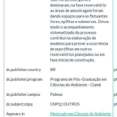
dominaram, na fase reservatório
as áreas de amostragem foram
dando espaços para as flutuantes
livres, epífitas e submersas. Desse
modo o acompanhamento
sistematizado do processo
contribui na elaboração de
modelos para prever a ocorrência
de macrófitas em outros
reservatórios planejados ou em
fase inicial de construção.
dc.publisher.country
BR
p
dc.publisher.program
Programa de Pós-Graduação em
p
Ciências do Ambiente - Ciamb
dc.publisher.campus
Palmas
p
dc.subject.cnpq
CNPQ::OUTROS
p
Appears in
Mestrado em Ciências do Ambiente