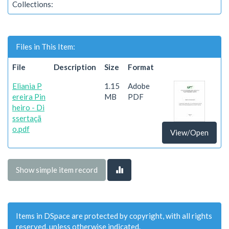
Collections:
Files in This Item:
File
Description
Size
Format
Eliania P
1.15
Adobe
ereira Pin
MB
PDF
heiro - Di
ssertaçã
o.pdf
View/Open
Show simple item record
Items in DSpace are protected by copyright, with all rights
reserved, unless otherwise indicated.