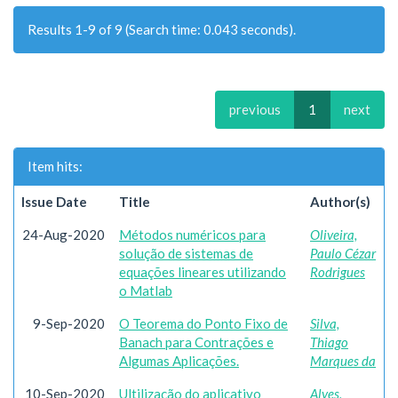
Results 1-9 of 9 (Search time: 0.043 seconds).
previous
1
next
Item hits:
Issue Date
Title
Author(s)
24-Aug-2020
Métodos numéricos para
Oliveira,
solução de sistemas de
Paulo Cézar
equações lineares utilizando
Rodrigues
o Matlab
9-Sep-2020
O Teorema do Ponto Fixo de
Silva,
Banach para Contrações e
Thiago
Algumas Aplicações.
Marques da
10-Sep-2020
Ultilização do aplicativo
Alves,