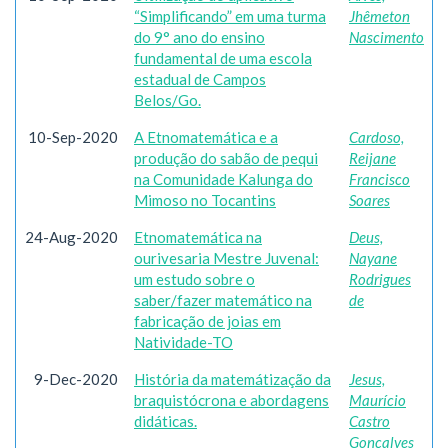
“Simplificando” em uma turma
Jhêmeton
do 9° ano do ensino
Nascimento
fundamental de uma escola
estadual de Campos
Belos/Go.
10-Sep-2020
A Etnomatemática e a
Cardoso,
produção do sabão de pequi
Reijane
na Comunidade Kalunga do
Francisco
Mimoso no Tocantins
Soares
24-Aug-2020
Etnomatemática na
Deus,
ourivesaria Mestre Juvenal:
Nayane
um estudo sobre o
Rodrigues
saber/fazer matemático na
de
fabricação de joias em
Natividade-TO
9-Dec-2020
História da matemátização da
Jesus,
braquistócrona e abordagens
Maurício
didáticas.
Castro
Gonçalves