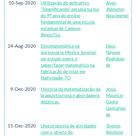
10-Sep-2020
Ultilização do aplicativo
Alves,
“Simplificando” em uma turma
Jhêmeton
do 9° ano do ensino
Nascimento
fundamental de uma escola
estadual de Campos
Belos/Go.
24-Aug-2020
Etnomatemática na
Deus,
ourivesaria Mestre Juvenal:
Nayane
um estudo sobre o
Rodrigues
saber/fazer matemático na
de
fabricação de joias em
Natividade-TO
9-Dec-2020
História da matemátização da
Jesus,
braquistócrona e abordagens
Maurício
didáticas.
Castro
Gonçalves
de
15-Dec-2020
Uma proposta de atividades
Tavares,
com o objeto do
Reizilane