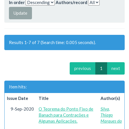
In order
Authors/record
Results 1-7 of 7 (Search time: 0.005 seconds).
previous
1
next
Item hits:
Issue Date
Title
Author(s)
9-Sep-2020
O Teorema do Ponto Fixo de
Silva,
Banach para Contrações e
Thiago
Algumas Aplicações.
Marques da