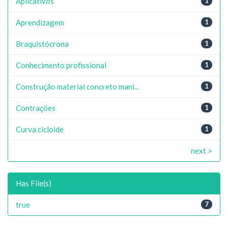
Aplicativos
1
Aprendizagem
1
Braquistócrona
1
Conhecimento profissional
1
Construção material concreto mani...
1
Contrações
1
Curva cicloide
1
next >
Has File(s)
true
7