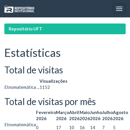
Skip
navigation
Repositório UFT
Estatísticas
Total de visitas
Visualizações
Etnomatemática ...
1152
Total de visitas por mês
Fevereiro
Março
Abril
Maio
Junho
Julho
Agosto
2026
2026
2026
2026
2026
2026
2026
Etnomatemática
0
17
10
16
14
7
5