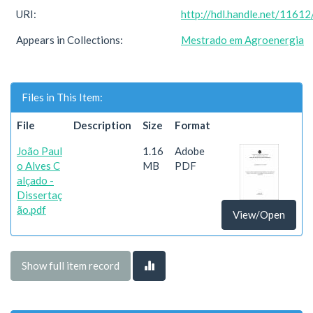
URI:
http://hdl.handle.net/1161
Appears in Collections:
Mestrado em Agroenergia
Files in This Item:
File
Description
Size
Format
João Paul
1.16
Adobe
o Alves C
MB
PDF
alçado -
Dissertaç
ão.pdf
View/Open
Show full item record