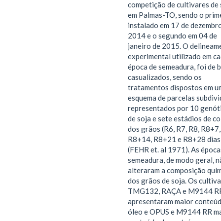
competição de cultivares de 
em Palmas-TO, sendo o prim
instalado em 17 de dezembr
2014 e o segundo em 04 de
janeiro de 2015. O delineam
experimental utilizado em c
época de semeadura, foi de 
casualizados, sendo os
tratamentos dispostos em u
esquema de parcelas subdivi
representados por 10 genót
de soja e sete estádios de co
dos grãos (R6, R7, R8, R8+7,
R8+14, R8+21 e R8+28 dias
(FEHR et. al 1971). As época
semeadura, de modo geral, n
alteraram a composição quí
dos grãos de soja. Os cultiv
TMG132, RAÇA e M9144 R
apresentaram maior conteúd
óleo e OPUS e M9144 RR m