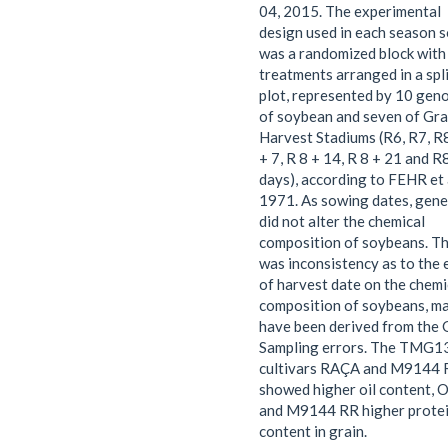
04, 2015. The experimental
design used in each season 
was a randomized block with
treatments arranged in a spl
plot, represented by 10 gen
of soybean and seven of Gra
Harvest Stadiums (R6, R7, R
+ 7, R 8 + 14, R 8 + 21 and R
days), according to FEHR et 
1971. As sowing dates, gene
did not alter the chemical
composition of soybeans. T
was inconsistency as to the 
of harvest date on the chemi
composition of soybeans, m
have been derived from the 
Sampling errors. The TMG1
cultivars RAÇA and M9144 
showed higher oil content,
and M9144 RR higher prote
content in grain.