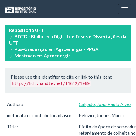
Skip
navigation
Repositório UFT
BDTD - Biblioteca Digital de Teses e Dissertações da
UFT
Pós-Graduação em Agroenergia - PPGA
Mestrado em Agroenergia
Please use this identifier to cite or link to this item:
http://hdl.handle.net/11612/1969
Authors:
Calçado, João Paulo Alves
metadata.dc.contributor.advisor:
Peluzio , Joênes Mucci
Title:
Efeito da época de semeadur
retardamento de colheita no