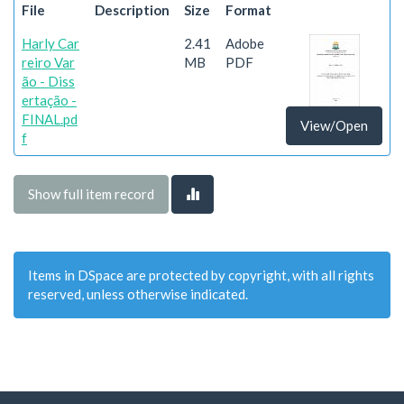
File
Description
Size
Format
Harly Car
2.41
Adobe
reiro Var
MB
PDF
ão - Diss
ertação -
FINAL.pd
View/Open
f
Show full item record
Items in DSpace are protected by copyright, with all rights
reserved, unless otherwise indicated.