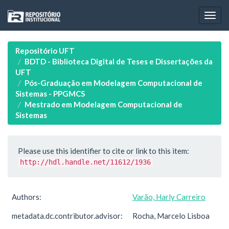
Skip
navigation
Repositório UFT
BDTD - Biblioteca Digital de Teses e Dissertações da
UFT
Pós-Graduação em Modelagem Computacional de
Sistemas - PPGMCS
Mestrado em Modelagem Computacional de
Sistemas
Please use this identifier to cite or link to this item:
http://hdl.handle.net/11612/1936
Authors:
Varão, Harly Carreiro
metadata.dc.contributor.advisor:
Rocha, Marcelo Lisboa