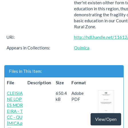
ther'nt existen olther form t
education in this region, thu
demonstrating the fragility 
basic education in our Count
Rural Zone.
URI:
http://hdl.handle.net/1161
Appears in Collections:
Química
Files in This Item:
File
Description
Size
Format
CLEISIA
650.4
Adobe
NE LOP
kB
PDF
ES MOR
EIRA - T
CC - QU
View/Open
ÍMICA.p