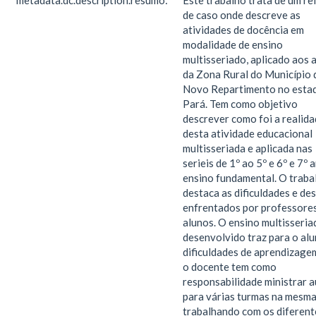
metadata.dc.description.resumo:
Este trabalho trata de um re
de caso onde descreve as
atividades de docência em
modalidade de ensino
multisseriado, aplicado aos 
da Zona Rural do Município 
Novo Repartimento no esta
Pará. Tem como objetivo
descrever como foi a realid
desta atividade educacional
multisseriada e aplicada nas
serieis de 1º ao 5º e 6º e 7º 
ensino fundamental. O traba
destaca as dificuldades e de
enfrentados por professores
alunos. O ensino multisseria
desenvolvido traz para o al
dificuldades de aprendizagem
o docente tem como
responsabilidade ministrar a
para várias turmas na mesma
trabalhando com os diferent