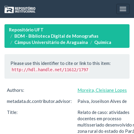
Skip
navigation
Repositório UFT
BDM - Biblioteca Digital de Monografias
Câmpus Universitário de Araguaína
Química
Please use this identifier to cite or link to this item:
http://hdl.handle.net/11612/1797
Authors:
Moreira, Cleisiane Lopes
metadata.dc.contributor.advisor:
Paiva, Joseilson Alves de
Title:
Relato de caso: atividades
docentes em processo
multisseriado desenvolvido 
zona rural do estado do Par