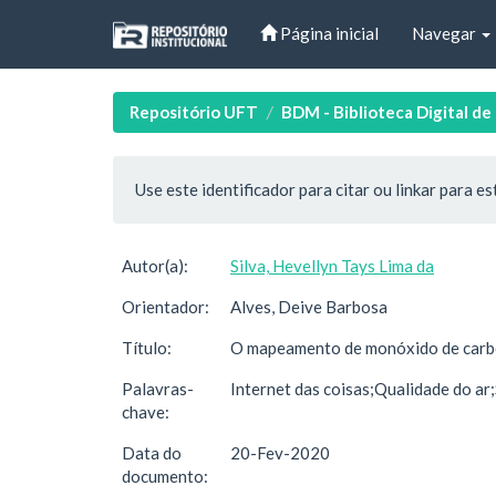
Skip
Página inicial
Navegar
navigation
Repositório UFT
BDM - Biblioteca Digital d
Use este identificador para citar ou linkar para es
Autor(a):
Silva, Hevellyn Tays Lima da
Orientador:
Alves, Deive Barbosa
Título:
O mapeamento de monóxido de carbo
Palavras-
Internet das coisas;Qualidade do ar
chave:
Data do
20-Fev-2020
documento: