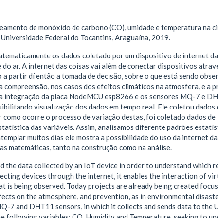
peamento de monóxido de carbono (CO), umidade e temperatura na ci
 Universidade Federal do Tocantins, Araguaína, 2019.
ematicamente os dados coletado por um dispositivo de internet das
o ar. A internet das coisas vai além de conectar dispositivos atraves
do a partir dí então a tomada de decisão, sobre o que está sendo obse
 a compreensão, nos casos dos efeitos climáticos na atmosfera, e a
r da integração da placa NodeMCU esp8266 e os sensores MQ-7 e DHT1
sibilitando visualização dos dados em tempo real. Ele coletou dados
omo ocorre o processo de variação destas, foi coletado dados de 18
atística das variáveis. Assim, analisamos diferente padrões estatíst
templar muitos dias ele mostra a possibilidade do uso da internet 
as matemáticas, tanto na construção como na análise.
the data collected by an IoT device in order to understand which re
cting devices through the internet, it enables the interaction of vir
t is being observed. Today projects are already being created focus
ffects on the atmosphere, and prevention, as in environmental disaste
 and DHT11 sensors, in which it collects and sends data to the Ub
the following variables: CO, Humidity and Temperature, seeking to u