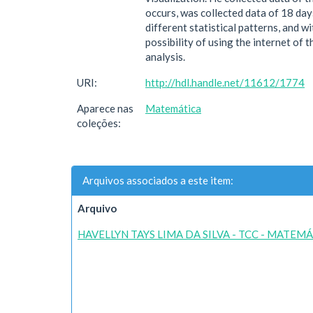
occurs, was collected data of 18 days
different statistical patterns, and 
possibility of using the internet of
analysis.
URI:
http://hdl.handle.net/11612/1774
Aparece nas
Matemática
coleções:
Arquivos associados a este item:
Arquivo
HAVELLYN TAYS LIMA DA SILVA - TCC - MATEMÁ