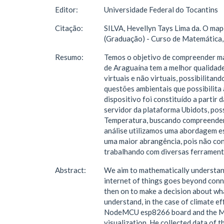
Editor:
Universidade Federal do Tocantins
Citação:
SILVA, Hevellyn Tays Lima da. O ma
(Graduação) - Curso de Matemática,
Resumo:
Temos o objetivo de compreender mat
de Araguaína tem a melhor qualidade d
virtuais e não virtuais, possibilitan
questões ambientais que possibilita
dispositivo foi constituído a parti
servidor da plataforma Ubidots, pos
Temperatura, buscando compreender c
análise utilizamos uma abordagem est
uma maior abrangência, pois não con
trabalhando com diversas ferrament
Abstract:
We aim to mathematically understand 
internet of things goes beyond conne
then on to make a decision about wha
understand, in the case of climate e
NodeMCU esp8266 board and the MQ-7
visualization. He collected data of 