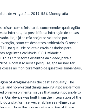
dade de Araguaína. 2019. 55 f. Monografia
 coisas, com o intuito de compreender qual região
 da internet, ela possibilita a interação de coisas
rvado. Hoje já se cria projetos voltados para
 prevenção, como em desastres ambientais. O nosso
1, na qual, ele coleta e envia os dados para
 das seguintes variáveis: CO, Umidade e
 dias em setores distintos da cidade, para a
icos, e com isso nossa pesquisa, apesar não ter
das coisas no monitoramento de questões ambientais,
gion of Araguaina has the best air quality. The
tual and non-virtual things, making it possible from
ed on environmental issues that make it possible to
rs. Our device was built from the integration of the
idots platform server, enabling real-time data
nderstand how the process of variation of these