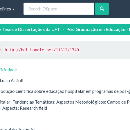
elines
e Teses e Dissertações da UFT
Pós-Graduação em Educação -
m:
http://hdl.handle.net/11612/1749
 Trindade
ucia Artioli
odução científica sobre educação hospitalar em programas de pós-
talar; Tendências Temáticas; Aspectos Metodológicos; Campo de Pe
 Aspects; Research field
ederal do Tocantins