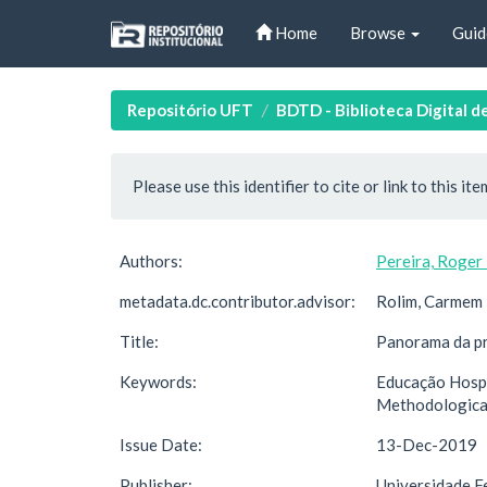
Skip
Home
Browse
Guid
navigation
Repositório UFT
BDTD - Biblioteca Digital d
Please use this identifier to cite or link to this ite
Authors:
Pereira, Roger
metadata.dc.contributor.advisor:
Rolim, Carmem L
Title:
Panorama da pr
Keywords:
Educação Hospi
Methodological
Issue Date:
13-Dec-2019
Publisher:
Universidade F