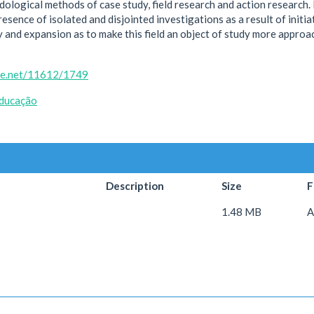
ological methods of case study, field research and action research. R
 presence of isolated and disjointed investigations as a result of ini
 and expansion as to make this field an object of study more appro
dle.net/11612/1749
ducação
Description
Size
F
1.48 MB
A