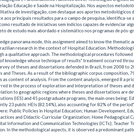
elação Educação e Saúde na Hospitalização. Nos aspectos metodoló
itativa de investigação, com destaque aos aportes metodológicos d
e aos principais resultados para o campo de pesquisa, identifica-se 
como resultado de iniciativas sem indícios capazes de evidenciar al
eto de estudo mais abordado e sistemático nos programas de pós-gr
edge panorama mode, this assignment aimed to know the thematic and
Brazilian research in the context of Hospital Education. Methodologic
h a qualitative approach. The methodological procedures followed t
of knowledge whose technique of results‟ treatment occurred through 
urvey of theses and dissertations defended in Brazil, from 2008 to 2
s and Theses. As a result of the bibliographic corpus composition, 
s as content of analysis. From the content analysis, emerged 8 a pri
red in the process of exploration and interpretation of theses and di
elation to geographic regions where theses and dissertations are dev
tutions (IES) and 45 postgraduate programs, the main ones being: Ed
tly 23 public HEIs (82.14%), also accounting for 82% of the period‟
were: Public Policies in Hospital Education; Human Development, Ed
actices and Didactic-Curricular Organization; Home Pedagogical C
ital Information and Communication Technologies (ICTs); Teacher T
ion. In the methodological aspects, it is observed a predominant patt