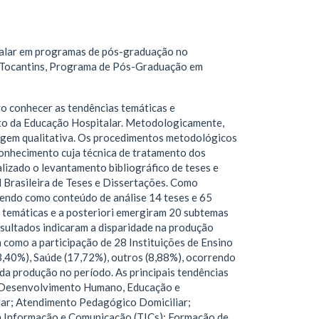
talar em programas de pós-graduação no
o Tocantins, Programa de Pós-Graduação em
o conhecer as tendências temáticas e
xto da Educação Hospitalar. Metodologicamente,
dagem qualitativa. Os procedimentos metodológicos
conhecimento cuja técnica de tratamento dos
alizado o levantamento bibliográfico de teses e
l Brasileira de Teses e Dissertações. Como
tendo como conteúdo de análise 14 teses e 65
s temáticas e a posteriori emergiram 20 subtemas
esultados indicaram a disparidade na produção
 como a participação de 28 Instituições de Ensino
3,40%), Saúde (17,72%), outros (8,88%), ocorrendo
da produção no período. As principais tendências
r; Desenvolvimento Humano, Educação e
lar; Atendimento Pedagógico Domiciliar;
a Informação e Comunicação (TICs); Formação de