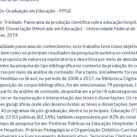
ós-Graduação em Educação - PPGE
 Trindade. Panorama da produção científica sobre educação hospi
48f. Dissertação (Mestrado em Educação) – Universidade Federal d
as, 2019.
dalidade panorama do conhecimento, este trabalho teve como objetiv
 bem como os principais resultados da pesquisa brasileira no conte
a proposta de natureza exploratória e descritiva por meio de abor
inho da pesquisa do tipo bibliográfica no contexto da produção do 
reu por meio da análise de conteúdo. Para tanto, inicialmente foi re
fendidas no Brasil, no período de 2008 a 2017, na Biblioteca Digita
posição do corpus bibliográfico, foram selecionadas 79 pesquisas, 
 partir da análise de conteúdo, despontaram a priori 8 subcategoria
correr da exploração e interpretação das teses e dissertações. Os r
es geográficas onde são desenvolvidas as teses e dissertações, bem
e 45 programas de pós-graduação, dentre os principais: Educação (7
de 23 IES públicas (82,14%), também responsáveis por 82% do total 
ampo de pesquisa foram: Políticas Públicas na Educação Hospitala
 Hospitais; Práticas Pedagógicas e Organização Didático-Curricu
dagógica e Funcionamento Administrativo; Tecnologias Digitais d