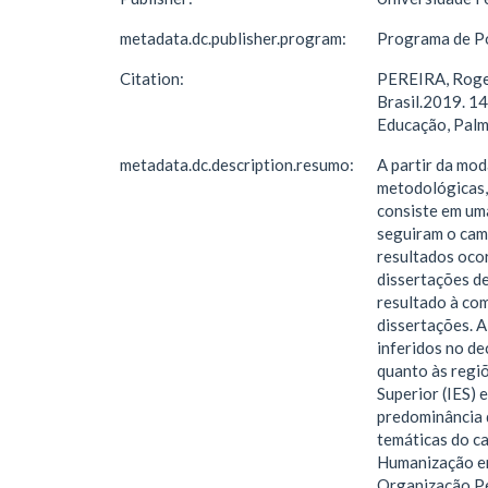
metadata.dc.publisher.program:
Programa de P
Citation:
PEREIRA, Roger
Brasil.2019. 1
Educação, Palm
metadata.dc.description.resumo:
A partir da mo
metodológicas,
consiste em um
seguiram o cam
resultados ocor
dissertações de
resultado à com
dissertações. A
inferidos no de
quanto às regiõ
Superior (IES) 
predominância 
temáticas do c
Humanização em
Organização Pe