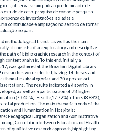
gicos, observa-se um padrão predominante de
o estudo de caso, pesquisa de campo e pesquisa-
a presença de investigações isoladas e
guma continuidade e ampliação no sentido de tornar
aduação no país.
 methodological trends, as well as the main
ally, it consists of an exploratory and descriptive
he path of bibliographic research in the context of
content analysis. To this end, initially a
017, was gathered at the Brazilian Digital Library
79 researches were selected, having 14 theses and
ori thematic subcategories and 20 a posteriori
ssertations. The results indicated a disparity in
eloped, as well as a participation of 28 higher
ucation (73,40 %), Health (17.72%), others (8.88%),
s total production. The main thematic trends of the
ucation and Humanization in Hospitals;
are; Pedagogical Organization and Administrative
raining; Correlation between Education and Health
ern of qualitative research approach, highlighting