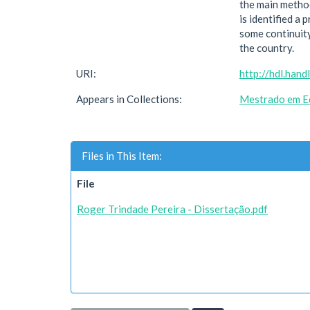
the main method
is identified a
some continuity
the country.
URI:
http://hdl.han
Appears in Collections:
Mestrado em E
Files in This Item:
File
Roger Trindade Pereira - Dissertação.pdf