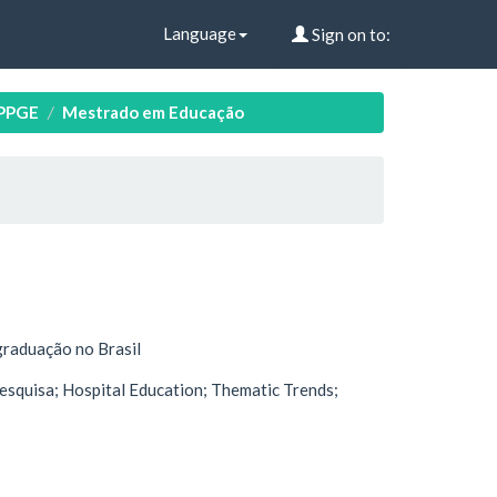
Language
Sign on to:
 PPGE
Mestrado em Educação
graduação no Brasil
squisa; Hospital Education; Thematic Trends;