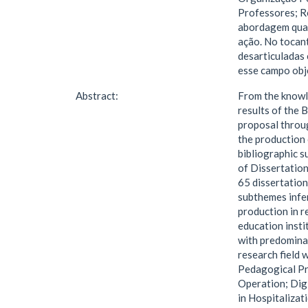
Professores; R
abordagem qual
ação. No tocant
desarticuladas 
esse campo obj
Abstract:
From the knowl
results of the 
proposal throug
the production 
bibliographic s
of Dissertation
65 dissertation
subthemes infer
production in r
education insti
with predominan
research field 
Pedagogical Pr
Operation; Dig
in Hospitalizat