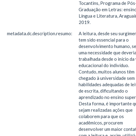
Tocantins, Programa de Pós
Graduação em Letras: ensin
Língua e Literatura, Araguaí
2019.
metadata.dc.description.resumo:
A leitura, desde seu surgime
tem sido essencial para o
desenvolvimento humano, s
uma necessidade que deveria
trabalhada desde o início da 
educacional do indivíduo.
Contudo, muitos alunos têm
chegado à universidade sem
habilidades adequadas de lei
de escrita, dificultando o
aprendizado no ensino super
Desta forma, é importante q
sejam realizadas ações que
colaborem para que os
acadêmicos, procurem
desenvolver um maior conta
com a leitura e, assim, utilizá