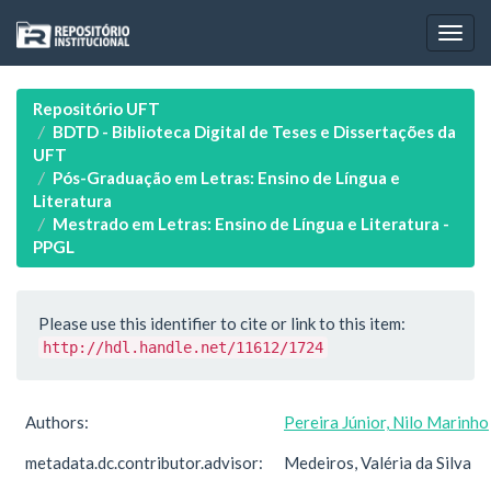
Skip
navigation
Repositório UFT
BDTD - Biblioteca Digital de Teses e Dissertações da
UFT
Pós-Graduação em Letras: Ensino de Língua e
Literatura
Mestrado em Letras: Ensino de Língua e Literatura -
PPGL
Please use this identifier to cite or link to this item:
http://hdl.handle.net/11612/1724
Authors:
Pereira Júnior, Nilo Marinho
metadata.dc.contributor.advisor:
Medeiros, Valéria da Silva