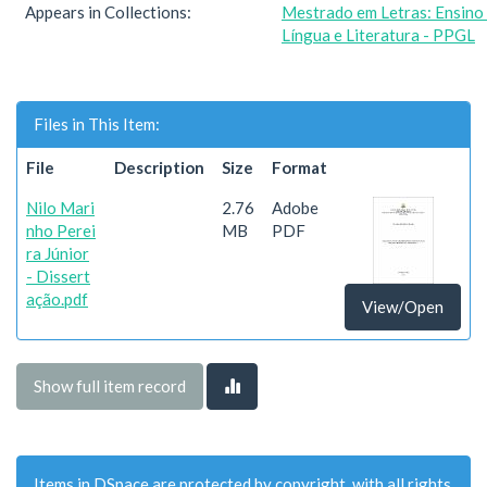
Appears in Collections:
Mestrado em Letras: Ensino
Língua e Literatura - PPGL
Files in This Item:
File
Description
Size
Format
Nilo Mari
2.76
Adobe
nho Perei
MB
PDF
ra Júnior
- Dissert
ação.pdf
View/Open
Show full item record
Items in DSpace are protected by copyright, with all rights