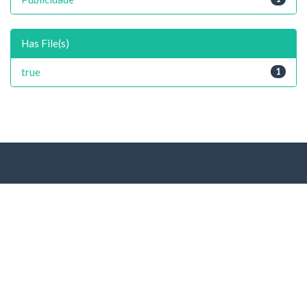
Has File(s)
true
1