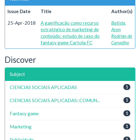
Issue Date
Title
Author(s)
25-Apr-2018
A gamificação como recurso
Batista,
estratégico de marketing de
Aron
conteúdo: estudo de caso do
Rodrigo de
fantasy game Cartola FC
Carvalho
Discover
Subject
CIENCIAS SOCIAIS APLICADAS
1
CIENCIAS SOCIAIS APLICADAS::COMUN...
1
Fantasy game
1
Marketing
1
Publicidade
1