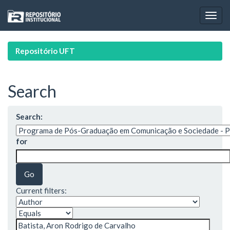
Skip
navigation
Repositório UFT
Search
Search:
for
Current filters: