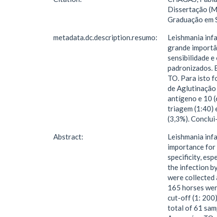
Dissertação (M
Graduação em S
metadata.dc.description.resumo:
Leishmania infa
grande importân
sensibilidade e
padronizados. E
TO. Para isto 
de Aglutinação
antígeno e 10 (
triagem (1:40) 
(3,3%). Conclui
Abstract:
Leishmania infa
importance for 
specificity, esp
the infection b
were collected
165 horses wer
cut-off (1: 200)
total of 61 sam