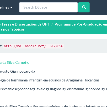
elines
e Teses e Dissertações da UFT
Programa de Pós-Graduação em 
a nos Trópicos
m:
http://hdl.handle.net/11612/856
a da Silva Carneiro
ugusto Giannoccaro da
gia de leishmania infantum em equinos de Araguaína, Tocantins
eishmaniose;Zoonose;Cavalos;Diagnosis;Leishmaniasis;Zoonosis;H
a da Silva Carneiro. Soroepidemiologia de leishmania infantum em e