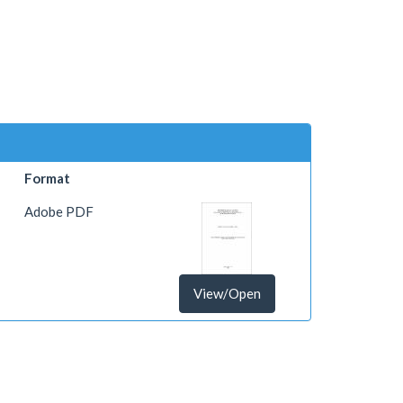
Format
Adobe PDF
View/Open