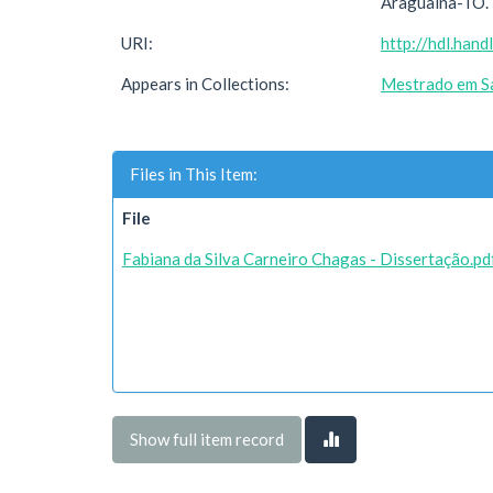
Araguaína-TO.
URI:
http://hdl.han
Appears in Collections:
Mestrado em Sa
Files in This Item:
File
Fabiana da Silva Carneiro Chagas - Dissertação.pd
Show full item record