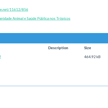
dle.net/11612/856
nidade Animal e Saúde Pública nos Trópicos
Description
Size
f
464.92 kB