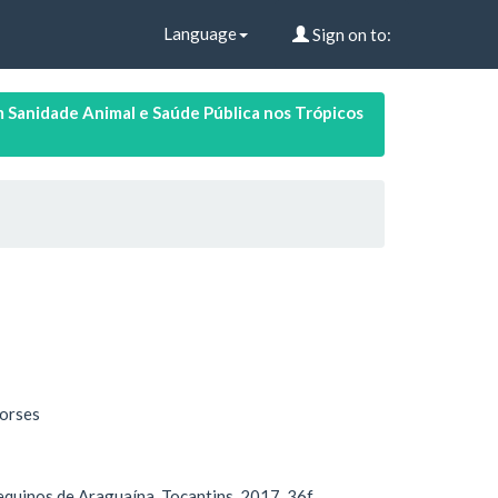
Language
Sign on to:
Sanidade Animal e Saúde Pública nos Trópicos
orses
quinos de Araguaína, Tocantins. 2017. 36f.