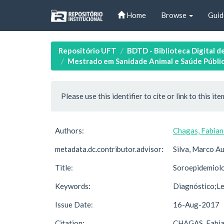
Skip
Home
Browse
Guid
navigation
Repositório UFT
BDTD - Biblioteca Digital d
Mestrado em Sanidade Animal e Saúde Públic
Please use this identifier to cite or link to this ite
Authors:
Chagas, Fabian
metadata.dc.contributor.advisor:
Silva, Marco A
Title:
Soroepidemiolo
Keywords:
Diagnóstico;L
Issue Date:
16-Aug-2017
Citation:
CHAGAS, Fabian