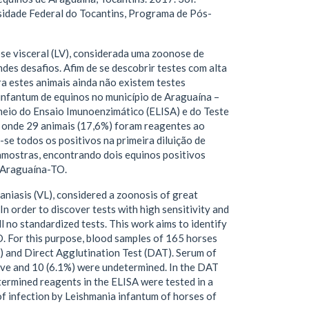
sidade Federal do Tocantins, Programa de Pós-
ose visceral (LV), considerada uma zoonose de
des desafios. Afim de se descobrir testes com alta
ara estes animais ainda não existem testes
 infantum de equinos no município de Araguaína –
meio do Ensaio Imunoenzimático (ELISA) e do Teste
, onde 29 animais (17,6%) foram reagentes ao
se todos os positivos na primeira diluição de
amostras, encontrando dois equinos positivos
e Araguaína-TO.
aniasis (VL), considered a zoonosis of great
In order to discover tests with high sensitivity and
ill no standardized tests. This work aims to identify
O. For this purpose, blood samples of 165 horses
 and Direct Agglutination Test (DAT). Serum of
ive and 10 (6.1%) were undetermined. In the DAT
determined reagents in the ELISA were tested in a
 of infection by Leishmania infantum of horses of