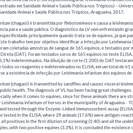
estrado em Sanidade Animal e Saúde Pública nos Trópicos) – Univer
anidade Animal e Saúde Pública nos Trópicos, Araguaína, 2017.
ntum (chagasi) é transmitida por flebotomíneos e causa a leishmani
cia para a saúde pública. O diagnóstico da LV vem enfrentando gran
 especificidade, principalmente quando trata-se de equinos, já que p
ste trabalho tem por objetivo identificar a infecção por Leishmania
foram coletadas amostras de sangue de 165 equinos, e testados por 
 Direta (DAT). Foram testados soros de 165 equinos no teste ELISA
6,1%) indeterminados. Na diluição de corte (1:200) do DAT testaram-
e todos os reagentes e indeterminados no ELISA, em um total de 61 
-se a existência de infecção por Leishmania infantum dos equinos d
ntum (chagasi) is transmitted by sandflies and causes visceral leishm
public health. The diagnosis of VL has been facing great challenges. 
ecially when it comes to equines, since for these animals there are st
y Leishmania infantum of horses in the municipality of Araguaína - T
 and tested through the Enzyme-Linked Immunosorbent assay (ELISA)
e tested in the ELISA, where 29 animals (17.6%) were antigen-react
 all positives in the first dilution of screening (1:40) and all the un
ples, with two positive equines (3,3%). It is concluded the existence