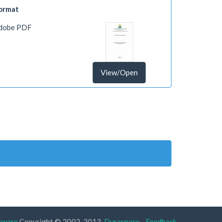
ormat
dobe PDF
View/Open
tware
Copyright © 2002-2013
Duraspace
-
Feedback