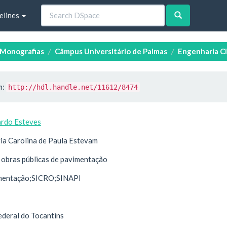
elines
e Monografias
Câmpus Universitário de Palmas
Engenharia Ci
m:
http://hdl.handle.net/11612/8474
ardo Esteves
ria Carolina de Paula Estevam
obras públicas de pavimentação
imentação;SICRO;SINAPI
ederal do Tocantins