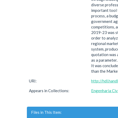
diverse profess
important tool 
process, a budg
government agen
competitions, a
2019-23 was stu
order to analyz
regional market
system, produce
quotation was a
as a parameter.
It was conclude
than the Marke
URI:
http://hdl.han
Appears in Collections:
Engenharia Civ
Files in This Item: