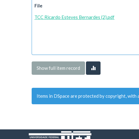
File
TCC Ricardo Esteves Bernardes (2).pdf
Show full item record
Items in DSpace are protected by copyright, with a