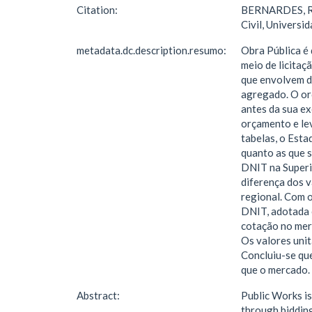
Citation:
BERNARDES, Ric
Civil, Universi
metadata.dc.description.resumo:
Obra Pública é
meio de licitaç
que envolvem d
agregado. O or
antes da sua ex
orçamento e le
tabelas, o Esta
quanto as que 
DNIT na Superin
diferença dos v
regional. Com 
DNIT, adotada 
cotação no mer
Os valores uni
Concluiu-se qu
que o mercado.
Abstract:
Public Works is
through bidding