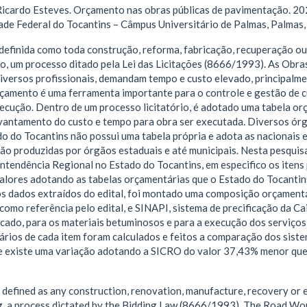
ardo Esteves. Orçamento nas obras públicas de pavimentação. 2021
dade Federal do Tocantins – Câmpus Universitário de Palmas, Palmas,
 definida como toda construção, reforma, fabricação, recuperação o
ão, um processo ditado pela Lei das Licitações (8666/1993). As Obra
iversos profissionais, demandam tempo e custo elevado, principalme
çamento é uma ferramenta importante para o controle e gestão de cu
ecução. Dentro de um processo licitatório, é adotado uma tabela or
vantamento do custo e tempo para obra ser executada. Diversos ór
do do Tocantins não possui uma tabela própria e adota as nacionais
são produzidas por órgãos estaduais e até municipais. Nesta pesqu
tendência Regional no Estado do Tocantins, em especifico os itens p
alores adotando as tabelas orçamentárias que o Estado do Tocantins
os dados extraídos do edital, foi montado uma composição orçamentá
como referência pelo edital, e SINAPI, sistema de precificação da 
cado, para os materiais betuminosos e para a execução dos serviço
tários de cada item foram calculados e feitos a comparação dos sis
e existe uma variação adotando a SICRO do valor 37,43% menor qu
 defined as any construction, renovation, manufacture, recovery or 
, a process dictated by the Bidding Law (8666/1993). The Road Works