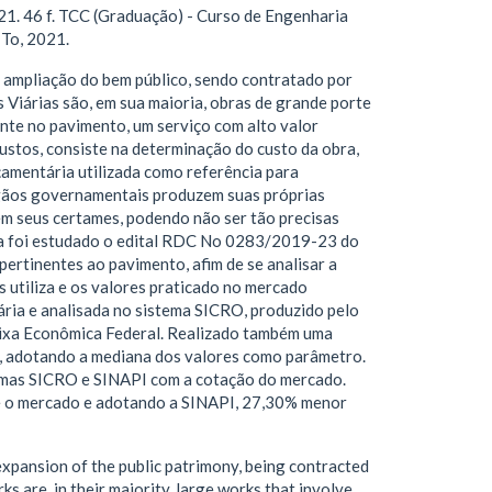
. 46 f. TCC (Graduação) - Curso de Engenharia
 To, 2021.
u ampliação do bem público, sendo contratado por
s Viárias são, em sua maioria, obras de grande porte
nte no pavimento, um serviço com alto valor
stos, consiste na determinação do custo da obra,
çamentária utilizada como referência para
gãos governamentais produzem suas próprias
 em seus certames, podendo não ser tão precisas
isa foi estudado o edital RDC No 0283/2019-23 do
ertinentes ao pavimento, afim de se analisar a
 utiliza e os valores praticado no mercado
ria e analisada no sistema SICRO, produzido pelo
Caixa Econômica Federal. Realizado também uma
s, adotando a mediana dos valores como parâmetro.
temas SICRO e SINAPI com a cotação do mercado.
e o mercado e adotando a SINAPI, 27,30% menor
expansion of the public patrimony, being contracted
 are, in their majority, large works that involve