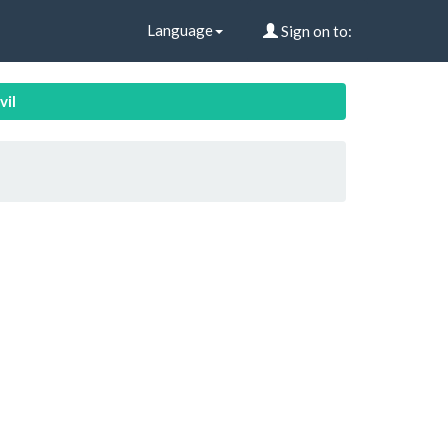
Language
Sign on to:
vil