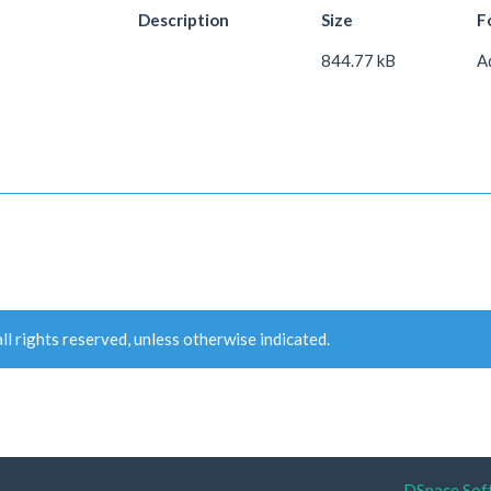
Description
Size
F
844.77 kB
A
ll rights reserved, unless otherwise indicated.
DSpace Sof