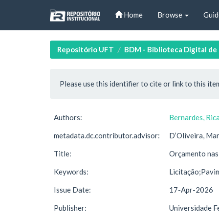
Skip
Home
Browse
Guid
navigation
Repositório UFT
BDM - Biblioteca Digital d
Please use this identifier to cite or link to this ite
Authors:
Bernardes, Ric
metadata.dc.contributor.advisor:
D’Oliveira, Ma
Title:
Orçamento nas 
Keywords:
Licitação;Pav
Issue Date:
17-Apr-2026
Publisher:
Universidade F