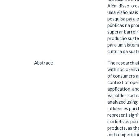
Além disso, o e
uma visão mais
pesquisa para o
públicas na pr
superar barreir
produção susten
para um sistema
cultura da sus
Abstract:
The research ai
with socio-envi
of consumers an
context of open
application, an
Variables such 
analyzed using 
influences purc
represent signi
markets as purc
products, as th
and competition