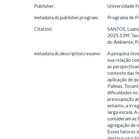
Publisher:
Universidade F
metadata.dc.publisher.program:
Programa de Pó
Citation:
SANTOS, Luana 
2025.139f. Tes
do Ambiente, P
metadata.dc.description.resumo:
A pesquisa tev
sua relação com
as perspectivas
contexto das fe
aplicação de qu
Palmas, Tocant
dificuldades no
preocupação amb
entanto, a irre
larga escala. A
consideram as f
agregação de v
Esses fatores i
destaca-se o fo