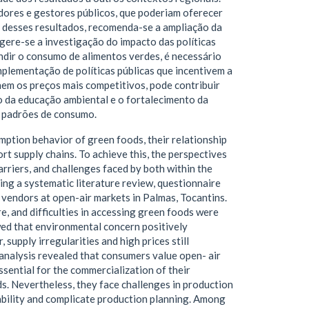
idores e gestores públicos, que poderiam oferecer
 desses resultados, recomenda-se a ampliação da
ugere-se a investigação do impacto das políticas
ndir o consumo de alimentos verdes, é necessário
implementação de políticas públicas que incentivem a
nem os preços mais competitivos, pode contribuir
o da educação ambiental e o fortalecimento da
s padrões de consumo.
mption behavior of green foods, their relationship
rt supply chains. To achieve this, the perspectives
rriers, and challenges faced by both within the
ng a systematic literature review, questionnaire
 vendors at open-air markets in Palmas, Tocantins.
e, and difficulties in accessing green foods were
wed that environmental concern positively
supply irregularities and high prices still
 analysis revealed that consumers value open- air
sential for the commercialization of their
s. Nevertheless, they face challenges in production
ability and complicate production planning. Among