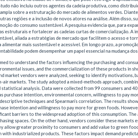
studo não incluiu outros agentes da cadeia produtiva, como distribu
 ampla sobre a estruturação do mercado de alimentos verdes. Diante
utras regiões e a inclusão de novos atores na análise. Além disso, s
omoção do consumo sustentável. A pesquisa evidencia que, para expa
as estruturais e fortalecer as cadeias curtas de comercialização. A 
tável, aliada a estratégias de mercado que facilitem o acesso e tor
 alimentar mais sustentável e acessível. Em longo prazo, a promoçã
tentabilidade podem desempenhar um papel essencial na mudança do
med to understand the factors influencing the purchasing and consu
ronmental issues, and the commercialization of these products in sho
d market vendors were analyzed, seeking to identify motivations, ba
-air markets. The study adopted a mixed-methods approach, combini
d statistical analysis. Data were collected from 99 consumers and 40
as purchase intention, environmental concern, willingness to pay mor
descriptive techniques and Spearman’s correlation. The results sho
hase intention and willingness to pay more for green foods. However, 
ficant barriers to the widespread adoption of this consumption. The
hasing spaces. On the other hand, vendors consider these markets es
ey allow greater proximity to consumers and add value to green food
 with industrialized products. These factors impact demand predict