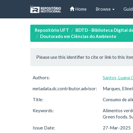
Skip
Home
Browse
Guid
navigation
Repositório UFT
BDTD - Biblioteca Digital d
Doutorado em Ciências do Ambiente
Please use this identifier to cite or link to this ite
Authors:
Santos, Luana 
metadata.dc.contributor.advisor:
Marques, Eline
Title:
Consumo de ali
Keywords:
Alimentos verd
Green foods. S
Issue Date:
27-Mar-2025