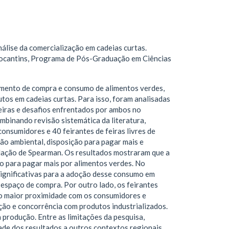
lise da comercialização em cadeias curtas.
Tocantins, Programa de Pós-Graduação em Ciências
amento de compra e consumo de alimentos verdes,
tos em cadeias curtas. Para isso, foram analisadas
reiras e desafios enfrentados por ambos no
mbinando revisão sistemática da literatura,
onsumidores e 40 feirantes de feiras livres de
ão ambiental, disposição para pagar mais e
relação de Spearman. Os resultados mostraram que a
o para pagar mais por alimentos verdes. No
 significativas para a adoção desse consumo em
 espaço de compra. Por outro lado, os feirantes
ndo maior proximidade com os consumidores e
ção e concorrência com produtos industrializados.
 produção. Entre as limitações da pesquisa,
dade dos resultados a outros contextos regionais.