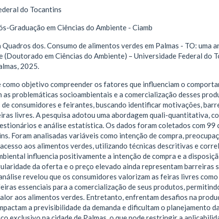
ederal do Tocantins
s-Graduação em Ciências do Ambiente - Ciamb
Quadros dos. Consumo de alimentos verdes em Palmas - TO: uma aná
e (Doutorado em Ciências do Ambiente) – Universidade Federal do 
almas, 2025.
e como objetivo compreender os fatores que influenciam o comport
 as problemáticas socioambientais e a comercialização desses produ
 de consumidores e feirantes, buscando identificar motivações, bar
iras livres. A pesquisa adotou uma abordagem quali-quantitativa, co
estionários e análise estatística. Os dados foram coletados com 99 c
ins. Foram analisadas variáveis como intenção de compra, preocupaç
 acesso aos alimentos verdes, utilizando técnicas descritivas e cor
iental influencia positivamente a intenção de compra e a disposiçã
gularidade da oferta e o preço elevado ainda representam barreiras
 análise revelou que os consumidores valorizam as feiras livres como
eiras essenciais para a comercialização de seus produtos, permiti
alor aos alimentos verdes. Entretanto, enfrentam desafios na produ
mpactam a previsibilidade da demanda e dificultam o planejamento da
co exclusivo na cidade de Palmas, o que pode restringir a aplicabili