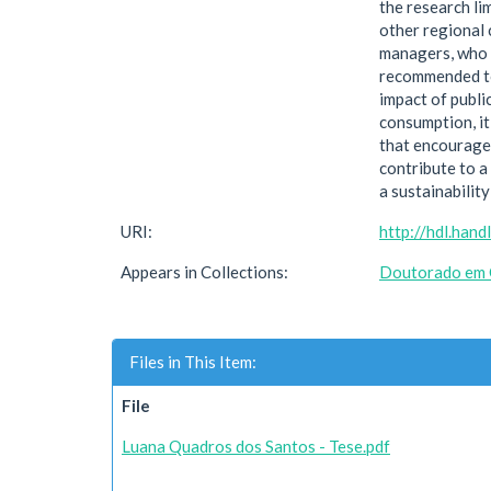
the research lim
other regional 
managers, who c
recommended to 
impact of publi
consumption, it
that encourage 
contribute to a
a sustainabilit
URI:
http://hdl.han
Appears in Collections:
Doutorado em 
Files in This Item:
File
Luana Quadros dos Santos - Tese.pdf