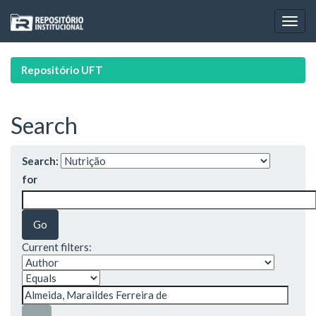
Skip
navigation
Repositório UFT
Search
Search:
for
Current filters: