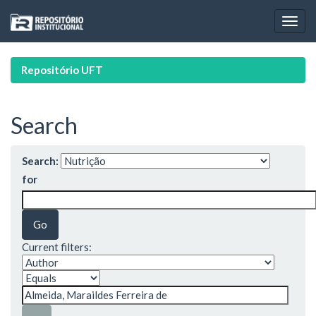
Skip
navigation
Repositório UFT
Search
Search:
for
Current filters: