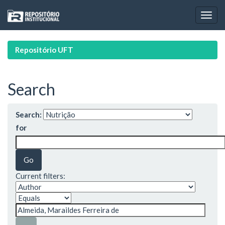
Skip
navigation
Repositório UFT
Search
Search:
for
Current filters: