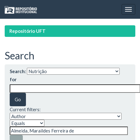
Skip
navigation
Repositório UFT
Search
Search:
for
Current filters: