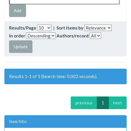
Results/Page
|
Sort items by
In order
Authors/record
Results 1-1 of 1 (Search time: 0.002 seconds).
previous
1
next
Item hits: