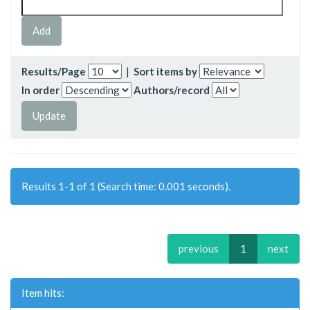
Results/Page
|
Sort items by
In order
Authors/record
Results 1-1 of 1 (Search time: 0.001 seconds).
previous
1
next
Item hits: