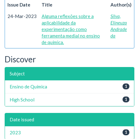
Issue Date
Title
Author(s)
24-Mar-2023
Alguma reflexões sobre a
Silva,
aplicabilidade da
Elineuza
experimentação como
Andrade
ferramenta medial no ensino
da
de química.
Discover
Subject
Ensino de Química
1
High School
1
Date issued
2023
1