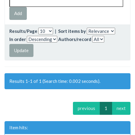
Results/Page
|
Sort items by
In order
Authors/record
Results 1-1 of 1 (Search time: 0.002 seconds).
previous
1
next
Item hits: