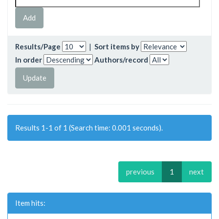
Results/Page
|
Sort items by
In order
Authors/record
Results 1-1 of 1 (Search time: 0.001 seconds).
previous
1
next
Item hits: