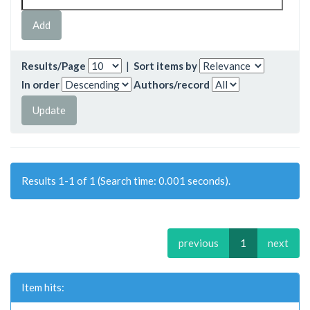
Results/Page
|
Sort items by
In order
Authors/record
Results 1-1 of 1 (Search time: 0.001 seconds).
previous
1
next
Item hits: