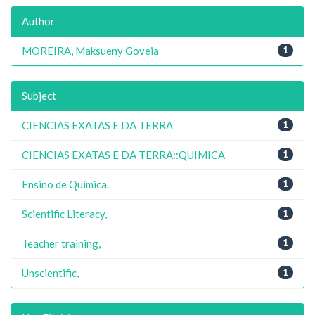
Author
MOREIRA, Maksueny Goveia
1
Subject
CIENCIAS EXATAS E DA TERRA
1
CIENCIAS EXATAS E DA TERRA::QUIMICA
1
Ensino de Química.
1
Scientific Literacy,
1
Teacher training,
1
Unscientific,
1