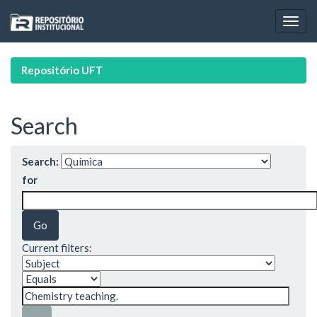
Skip
navigation
Repositório UFT
Search
Search:
for
Current filters: