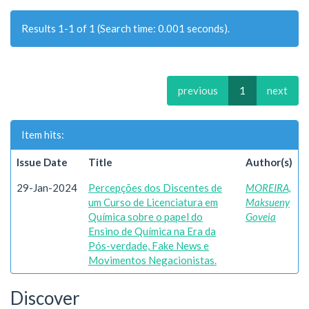
Results 1-1 of 1 (Search time: 0.001 seconds).
previous
1
next
Item hits:
Issue Date
Title
Author(s)
29-Jan-2024
Percepções dos Discentes de
MOREIRA,
um Curso de Licenciatura em
Maksueny
Química sobre o papel do
Goveia
Ensino de Química na Era da
Pós-verdade, Fake News e
Movimentos Negacionistas.
Discover