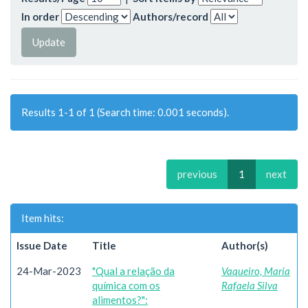
In order
Authors/record
Results 1-1 of 1 (Search time: 0.001 seconds).
previous
1
next
Item hits:
Issue Date
Title
Author(s)
24-Mar-2023
"Qual a relação da
Vaqueiro, Maria
química com os
Rafaela Silva
alimentos?":