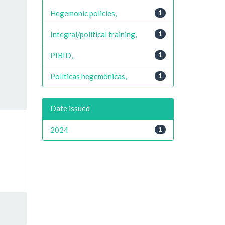
Hegemonic policies,
1
Integral/political training,
1
PIBID,
1
Políticas hegemônicas,
1
Date issued
2024
1