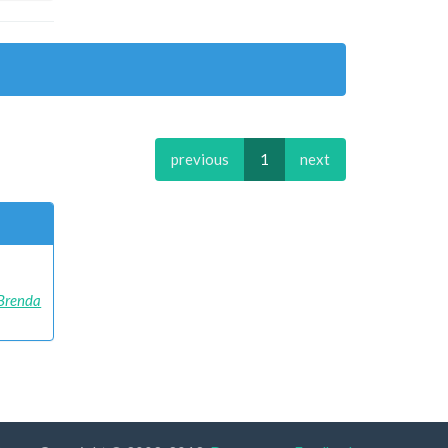
previous
1
next
Brenda