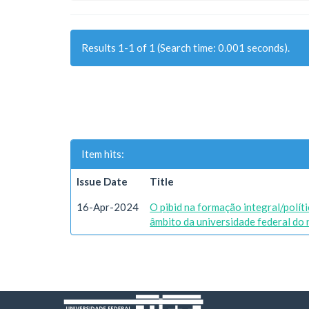
Results 1-1 of 1 (Search time: 0.001 seconds).
Item hits:
Issue Date
Title
16-Apr-2024
O pibid na formação integral/polít
âmbito da universidade federal do 