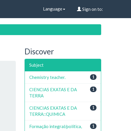
Language
Sign on to:
Discover
Subject
Chemistry teacher.
1
CIENCIAS EXATAS E DA
1
TERRA
CIENCIAS EXATAS E DA
1
TERRA::QUIMICA
Formação integral/política,
1