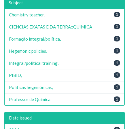
Subject
Chemistry teacher.
1
CIENCIAS EXATAS E DA TERRA::QUIMICA
1
Formação integral/política,
1
Hegemonic policies,
1
Integral/political training,
1
PIBID,
1
Políticas hegemônicas,
1
Professor de Química,
1
Date issued