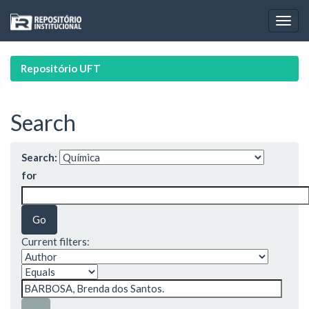
Skip
navigation
Repositório UFT
Search
Search:
for
Current filters: