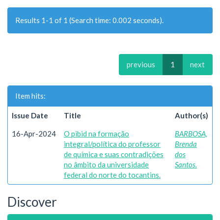
Results 1-1 of 1 (Search time: 0.002 seconds).
previous
1
next
Item hits:
Issue Date
Title
Author(s)
16-Apr-2024
O pibid na formação
BARBOSA,
integral/política do professor
Brenda
de química e suas contradições
dos
no âmbito da universidade
Santos.
federal do norte do tocantins.
Discover