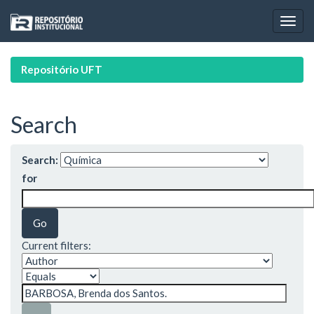
Skip
navigation
Repositório UFT
Search
Search:
for
Current filters: