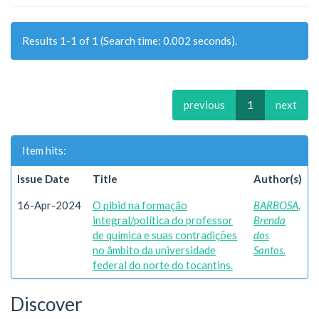
Results 1-1 of 1 (Search time: 0.002 seconds).
previous
1
next
Item hits:
Issue Date
Title
Author(s)
16-Apr-2024
O pibid na formação
BARBOSA,
integral/política do professor
Brenda
de química e suas contradições
dos
no âmbito da universidade
Santos.
federal do norte do tocantins.
Discover