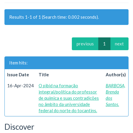
Results 1-1 of 1 (Search time: 0.002 seconds).
previous
1
next
Item hits:
Issue Date
Title
Author(s)
16-Apr-2024
O pibid na formação
BARBOSA,
integral/política do professor
Brenda
de química e suas contradições
dos
no âmbito da universidade
Santos.
federal do norte do tocantins.
Discover