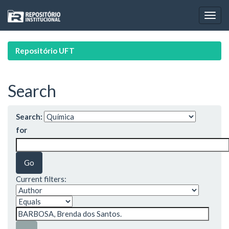
Skip
navigation
Repositório UFT
Search
Search:
for
Current filters: