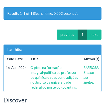
Results 1-1 of 1 (Search time: 0.002 seconds).
previous
1
next
Item hits:
Issue Date
Title
Author(s)
16-Apr-2024
O pibid na formação
BARBOSA,
integral/política do professor
Brenda
de química e suas contradições
dos
no âmbito da universidade
Santos.
federal do norte do tocantins.
Discover