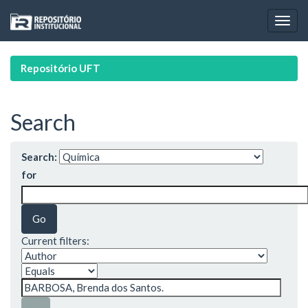
Skip
navigation
Repositório UFT
Search
Search:
for
Current filters: