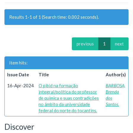
Results 1-1 of 1 (Search time: 0.002 seconds).
previous
1
next
Item hits:
Issue Date
Title
Author(s)
16-Apr-2024
O pibid na formação
BARBOSA,
integral/política do professor
Brenda
de química e suas contradições
dos
no âmbito da universidade
Santos.
federal do norte do tocantins.
Discover