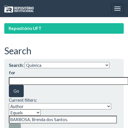
Skip
navigation
Repositório UFT
Search
Search:
for
Current filters: