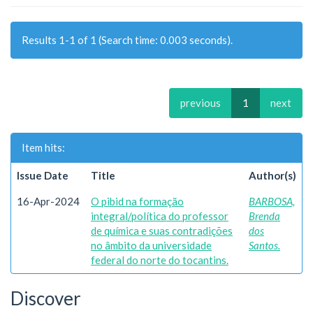
Results 1-1 of 1 (Search time: 0.003 seconds).
previous
1
next
Item hits:
Issue Date
Title
Author(s)
16-Apr-2024
O pibid na formação
BARBOSA,
integral/política do professor
Brenda
de química e suas contradições
dos
no âmbito da universidade
Santos.
federal do norte do tocantins.
Discover