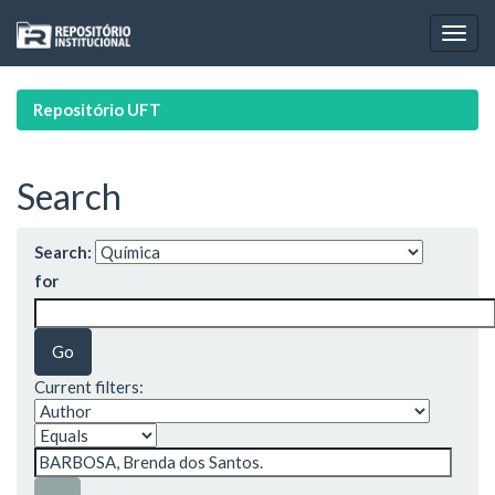
Skip
navigation
Repositório UFT
Search
Search:
for
Current filters: