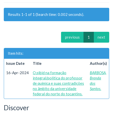
Results 1-1 of 1 (Search time: 0.002 seconds).
previous
1
next
Item hits:
Issue Date
Title
Author(s)
16-Apr-2024
O pibid na formação
BARBOSA,
integral/política do professor
Brenda
de química e suas contradições
dos
no âmbito da universidade
Santos.
federal do norte do tocantins.
Discover