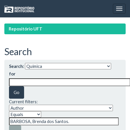
Skip
navigation
Repositório UFT
Search
Search:
for
Current filters: