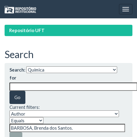
Skip
navigation
Repositório UFT
Search
Search:
for
Current filters: