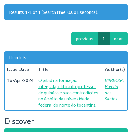
Results 1-1 of 1 (Search time: 0.001 seconds).
previous
1
next
Item hits:
Issue Date
Title
Author(s)
16-Apr-2024
O pibid na formação
BARBOSA,
integral/política do professor
Brenda
de química e suas contradições
dos
no âmbito da universidade
Santos.
federal do norte do tocantins.
Discover