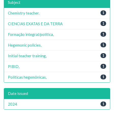
Subject
Chemistry teacher.
1
CIENCIAS EXATAS E DA TERRA
1
Formação integral/política,
1
Hegemonic policies,
1
Initial teacher training,
1
PIBID,
1
Políticas hegemônicas,
1
Date issued
2024
1