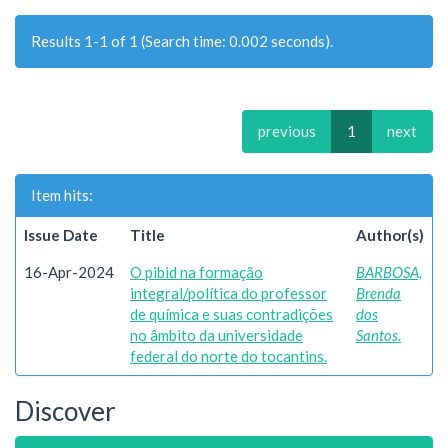
Results 1-1 of 1 (Search time: 0.002 seconds).
previous
1
next
Item hits:
Issue Date
Title
Author(s)
16-Apr-2024
O pibid na formação
BARBOSA,
integral/política do professor
Brenda
de química e suas contradições
dos
no âmbito da universidade
Santos.
federal do norte do tocantins.
Discover