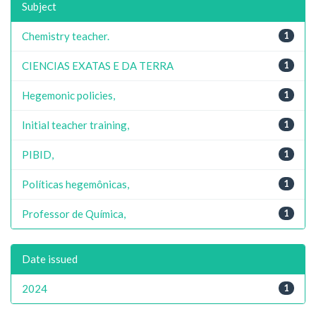
Subject
Chemistry teacher.
1
CIENCIAS EXATAS E DA TERRA
1
Hegemonic policies,
1
Initial teacher training,
1
PIBID,
1
Políticas hegemônicas,
1
Professor de Química,
1
Date issued
2024
1