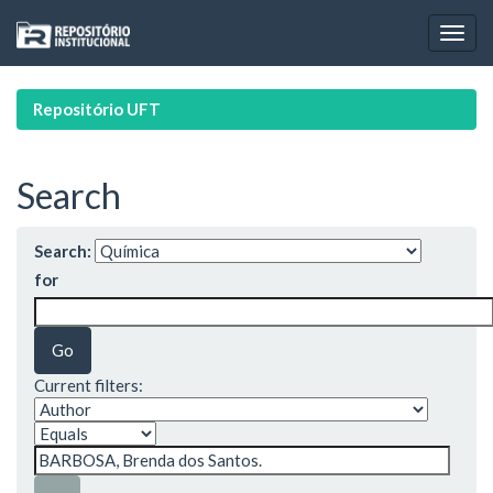
Skip
navigation
Repositório UFT
Search
Search:
for
Current filters: