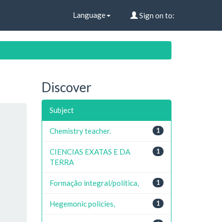
Language
Sign on to:
Discover
Subject
Chemistry teacher.
1
CIENCIAS EXATAS E DA
1
TERRA
Formação integral/política,
1
Hegemonic policies,
1