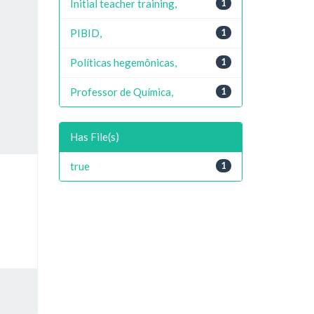
Initial teacher training,
1
PIBID,
1
Políticas hegemônicas,
1
Professor de Química,
1
Has File(s)
true
1