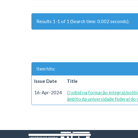
Results 1-1 of 1 (Search time: 0.002 seconds).
Item hits:
Issue Date
Title
16-Apr-2024
O pibid na formação integral/polít
âmbito da universidade federal do 