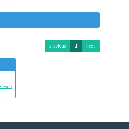
previous
1
next
Brenda