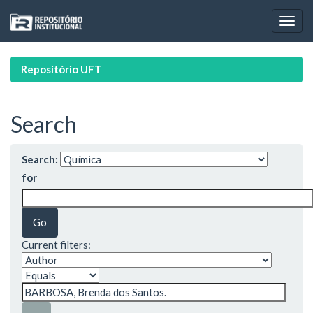
Skip
navigation
Repositório UFT
Search
Search:
for
Current filters: