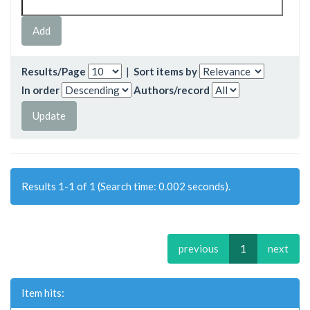
Results/Page
|
Sort items by
In order
Authors/record
Results 1-1 of 1 (Search time: 0.002 seconds).
previous
1
next
Item hits: