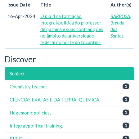
Issue Date
Title
Author(s)
16-Apr-2024
O pibid na formação
BARBOSA,
integral/política do professor
Brenda
de química e suas contradições
dos
no âmbito da universidade
Santos.
federal do norte do tocantins.
Discover
Subject
Chemistry teacher.
1
CIENCIAS EXATAS E DA TERRA::QUIMICA
1
Hegemonic policies,
1
Integral/political training,
1
PIBID,
1