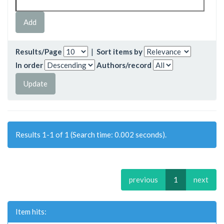
Results/Page
|
Sort items by
In order
Authors/record
Results 1-1 of 1 (Search time: 0.002 seconds).
previous
1
next
Item hits: