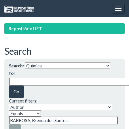
Skip
navigation
Repositório UFT
Search
Search:
for
Current filters: