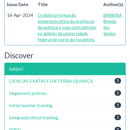
Issue Date
Title
Author(s)
16-Apr-2024
O pibid na formação
BARBOSA,
integral/política do professor
Brenda
de química e suas contradições
dos
no âmbito da universidade
Santos.
federal do norte do tocantins.
Discover
Subject
CIENCIAS EXATAS E DA TERRA::QUIMICA
1
Hegemonic policies,
1
Initial teacher training,
1
Integral/political training,
1
PIBID,
1