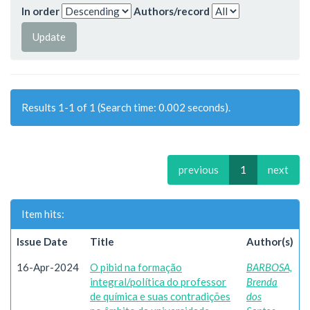
In order
Authors/record
Results 1-1 of 1 (Search time: 0.002 seconds).
previous
1
next
Item hits:
Issue Date
Title
Author(s)
16-Apr-2024
O pibid na formação
BARBOSA,
integral/política do professor
Brenda
de química e suas contradições
dos