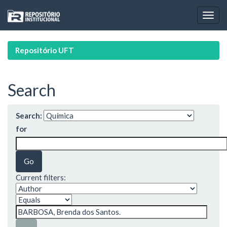
Skip
navigation
Repositório UFT
Search
Search:
for
Current filters: