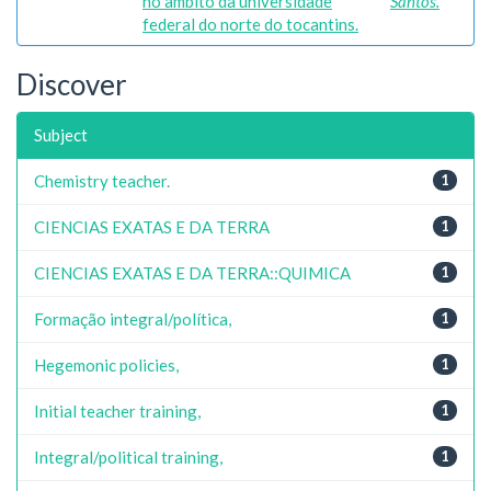
no âmbito da universidade
Santos.
federal do norte do tocantins.
Discover
Subject
Chemistry teacher.
1
CIENCIAS EXATAS E DA TERRA
1
CIENCIAS EXATAS E DA TERRA::QUIMICA
1
Formação integral/política,
1
Hegemonic policies,
1
Initial teacher training,
1
Integral/political training,
1