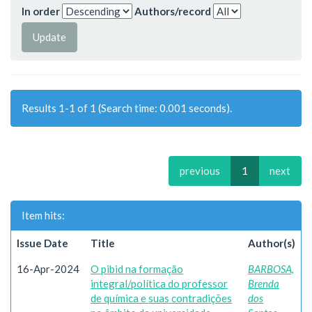
In order
Authors/record
Results 1-1 of 1 (Search time: 0.001 seconds).
previous
1
next
Item hits:
Issue Date
Title
Author(s)
16-Apr-2024
O pibid na formação
BARBOSA,
integral/política do professor
Brenda
de química e suas contradições
dos