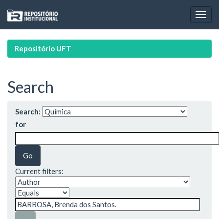
Skip
navigation
Repositório UFT
Search
Search:
for
Current filters: