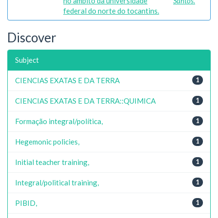
no âmbito da universidade
Santos.
federal do norte do tocantins.
Discover
Subject
CIENCIAS EXATAS E DA TERRA
1
CIENCIAS EXATAS E DA TERRA::QUIMICA
1
Formação integral/política,
1
Hegemonic policies,
1
Initial teacher training,
1
Integral/political training,
1
PIBID,
1