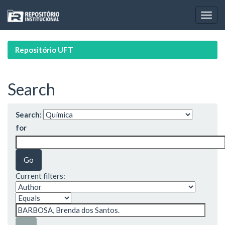
Skip
navigation
Repositório UFT
Search
Search:
for
Current filters: