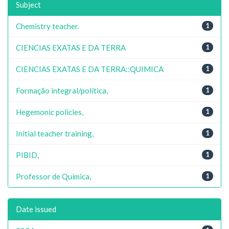
Subject
Chemistry teacher.
1
CIENCIAS EXATAS E DA TERRA
1
CIENCIAS EXATAS E DA TERRA::QUIMICA
1
Formação integral/política,
1
Hegemonic policies,
1
Initial teacher training,
1
PIBID,
1
Professor de Química,
1
Date issued