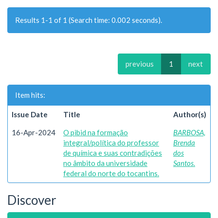
Results 1-1 of 1 (Search time: 0.002 seconds).
previous
1
next
Item hits:
Issue Date
Title
Author(s)
16-Apr-2024
O pibid na formação
BARBOSA,
integral/política do professor
Brenda
de química e suas contradições
dos
no âmbito da universidade
Santos.
federal do norte do tocantins.
Discover