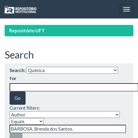
Skip
navigation
Repositório UFT
Search
Search:
for
Current filters: