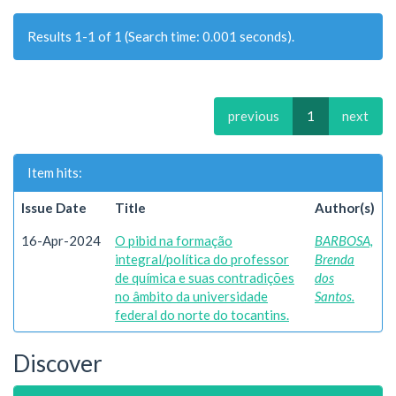
Results 1-1 of 1 (Search time: 0.001 seconds).
previous
1
next
Item hits:
Issue Date
Title
Author(s)
16-Apr-2024
O pibid na formação
BARBOSA,
integral/política do professor
Brenda
de química e suas contradições
dos
no âmbito da universidade
Santos.
federal do norte do tocantins.
Discover