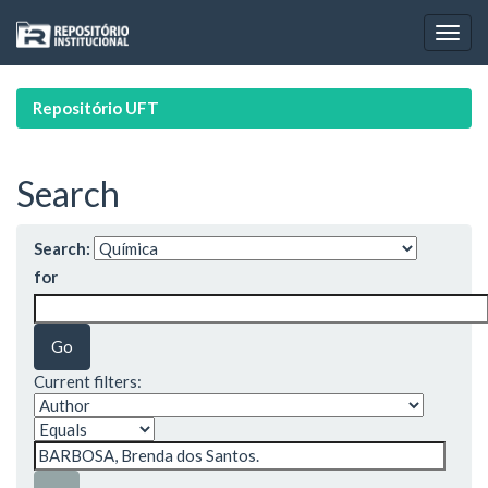
Skip
navigation
Repositório UFT
Search
Search:
for
Current filters: