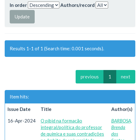
In order
Authors/record
Results 1-1 of 1 (Search time: 0.001 seconds).
previous
1
next
Item hits:
Issue Date
Title
Author(s)
16-Apr-2024
O pibid na formação
BARBOSA,
integral/política do professor
Brenda
de química e suas contradições
dos