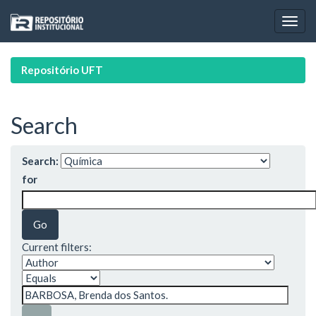
Skip
navigation
Repositório UFT
Search
Search:
for
Current filters: