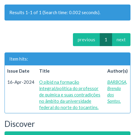
Results 1-1 of 1 (Search time: 0.002 seconds).
previous
1
next
Item hits:
Issue Date
Title
Author(s)
16-Apr-2024
O pibid na formação
BARBOSA,
integral/política do professor
Brenda
de química e suas contradições
dos
no âmbito da universidade
Santos.
federal do norte do tocantins.
Discover