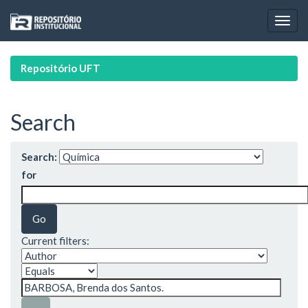
Skip
navigation
Repositório UFT
Search
Search:
for
Current filters: