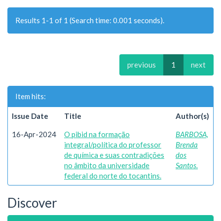
Results 1-1 of 1 (Search time: 0.001 seconds).
previous
1
next
Item hits:
Issue Date
Title
Author(s)
16-Apr-2024
O pibid na formação
BARBOSA,
integral/política do professor
Brenda
de química e suas contradições
dos
no âmbito da universidade
Santos.
federal do norte do tocantins.
Discover