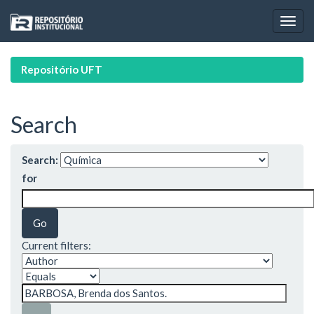
Skip
navigation
Repositório UFT
Search
Search:
for
Current filters: