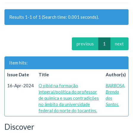
Results 1-1 of 1 (Search time: 0.001 seconds).
previous
1
next
Item hits:
Issue Date
Title
Author(s)
16-Apr-2024
O pibid na formação
BARBOSA,
integral/política do professor
Brenda
de química e suas contradições
dos
no âmbito da universidade
Santos.
federal do norte do tocantins.
Discover