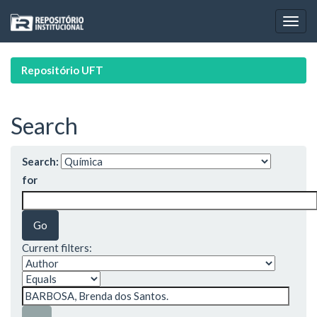
Skip
navigation
Repositório UFT
Search
Search:
for
Current filters: