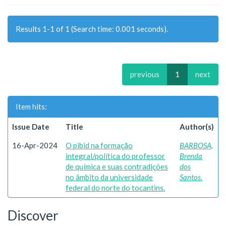
Results 1-1 of 1 (Search time: 0.001 seconds).
previous
1
next
Item hits:
Issue Date
Title
Author(s)
16-Apr-2024
O pibid na formação
BARBOSA,
integral/política do professor
Brenda
de química e suas contradições
dos
no âmbito da universidade
Santos.
federal do norte do tocantins.
Discover